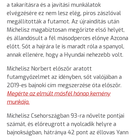
a takarításra és a javítási munkálatok
elvégzésére ez nem lesz elég, piros zászlóval
megállították a futamot. Az újraindítás után
Michelisz magabiztosan megőrizte első helyét,
és állandósult a fél másodperces előnye Azcona
előtt. Sőt a hajrára le is maradt róla a spanyol,
annak ellenére, hogy a Hyundai nehezebb volt.
Michelisz Norbert először aratott
futamgyőzelmet az idényben, sőt valójában a
2019-es bajnoki cím megszerzése óta először.
Megérte az elmúlt másfél hónap kemény
munkája.
Michelisz Csehországban 93-ra növelte pontjai
számát, és előreugrott a nyolcadik helyre a
bajnokságban, hátránya 42 pont az éllovas Yann