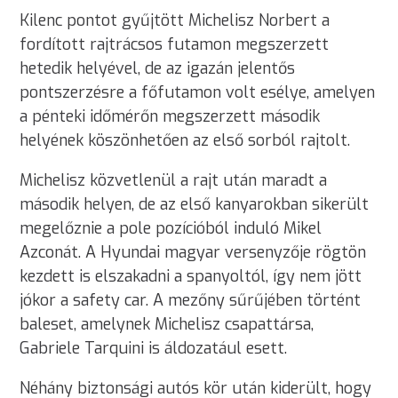
Kilenc pontot gyűjtött Michelisz Norbert a
fordított rajtrácsos futamon megszerzett
hetedik helyével, de az igazán jelentős
pontszerzésre a főfutamon volt esélye, amelyen
a pénteki időmérőn megszerzett második
helyének köszönhetően az első sorból rajtolt.
Michelisz közvetlenül a rajt után maradt a
második helyen, de az első kanyarokban sikerült
megelőznie a pole pozícióból induló Mikel
Azconát. A Hyundai magyar versenyzője rögtön
kezdett is elszakadni a spanyoltól, így nem jött
jókor a safety car. A mezőny sűrűjében történt
baleset, amelynek Michelisz csapattársa,
Gabriele Tarquini is áldozatául esett.
Néhány biztonsági autós kör után kiderült, hogy