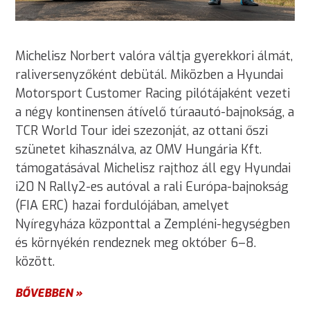
Michelisz Norbert valóra váltja gyerekkori álmát,
raliversenyzőként debütál. Miközben a Hyundai
Motorsport Customer Racing pilótájaként vezeti
a négy kontinensen átívelő túraautó-bajnokság, a
TCR World Tour idei szezonját, az ottani őszi
szünetet kihasználva, az OMV Hungária Kft.
támogatásával Michelisz rajthoz áll egy Hyundai
i20 N Rally2-es autóval a rali Európa-bajnokság
(FIA ERC) hazai fordulójában, amelyet
Nyíregyháza központtal a Zempléni-hegységben
és környékén rendeznek meg október 6–8.
között.
BŐVEBBEN »