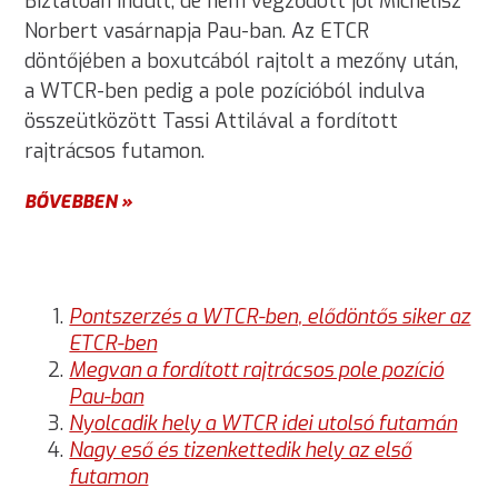
Biztatóan indult, de nem végződött jól Michelisz
Norbert vasárnapja Pau-ban. Az ETCR
döntőjében a boxutcából rajtolt a mezőny után,
a WTCR-ben pedig a pole pozícióból indulva
összeütközött Tassi Attilával a fordított
rajtrácsos futamon.
BŐVEBBEN »
Pontszerzés a WTCR-ben, elődöntős siker az
ETCR-ben
Megvan a fordított rajtrácsos pole pozíció
Pau-ban
Nyolcadik hely a WTCR idei utolsó futamán
Nagy eső és tizenkettedik hely az első
futamon