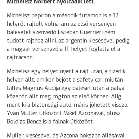
Michelisz Norbert nyolcadik lett.
Michelisz papíron a második futamon is a 12.
helyről rajtolt volna, ám az első versenyen
balesetet szenvedő Esteban Guerrieri nem
tudott rajthoz állni, az argentin kiesésével pedig
a magyar versenyző a 11. helyet foglalta el a
rajtrácson.
Michelisz egy helyet nyert a rajt után, a tizedik
helyen állt, amikor bejött a safety car, miután
Gilles Magnus Audija egy baleset után a pálya
közepén állt meg rögtön az első körben. Alig
ment ki a biztonsági autó, máris jöhetett vissza:
Yvan Muller ütközött Mikel Azconával, plusz
Boldizs Bence is a falnak ütközött.
Muller kiesésével és Azcona bokszba állásával