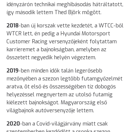
idényzárón technikai meghibásodás hátráltatott,
így második lettem Thed Björk mögött.
2018
-ban új korszak vette kezdetét,
a WTCC-ből
WTCR lett, én pedig a Hyundai Motorsport
Customer Racing versenyzőjeként folytattam
karrieremet a bajnokságban, amelyben az
összetett negyedik helyén végeztem.
2019
-ben minden idők talán legerősebb
mezőnyében a szezon legtöbb futamgyőzelmét
aratva, öt első és összességében tíz dobogós
helyezéssel megnyertem az utolsó futamig
kiélezett bajnokságot. Magyarország első
világbajnok autóversenyzője lettem.
2020
-ban a Covid-világjárvány miatt csak
szeptemberben kezdődött a csonka szezon,