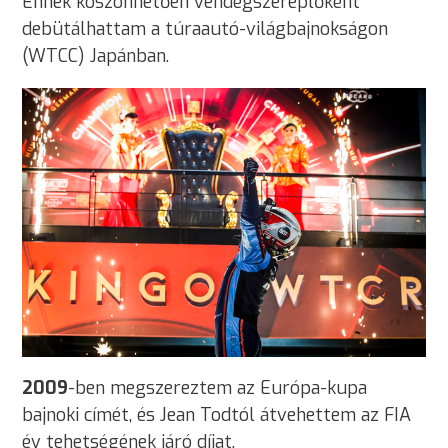
Ennek köszönhetően vendégszereplőként
debütálhattam a túraautó-világbajnokságon
(WTCC) Japánban.
2009
-ben megszereztem az Európa-kupa
bajnoki címét, és Jean Todtól átvehettem az FIA
év tehetségének járó díjat.