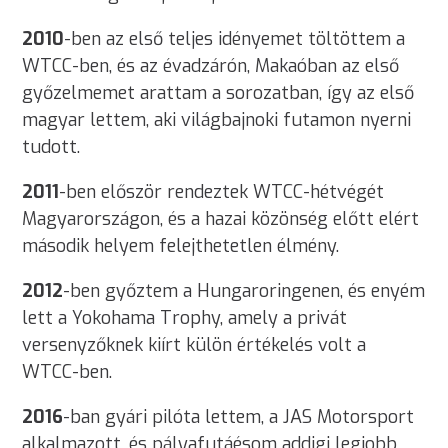
2010
-ben az első teljes idényemet töltöttem a
WTCC-ben, és az évadzárón, Makaóban az első
győzelmemet arattam a sorozatban, így az első
magyar lettem, aki világbajnoki futamon nyerni
tudott.
2011
-ben először rendeztek WTCC-hétvégét
Magyarországon, és a hazai közönség előtt elért
második helyem felejthetetlen élmény.
2012
-ben győztem a Hungaroringenen, és enyém
lett a Yokohama Trophy, amely a privát
versenyzőknek kiírt külön értékelés volt a
WTCC-ben.
2016
-ban gyári pilóta lettem, a JAS Motorsport
alkalmazott, és pályafutáésom addigi legjobb