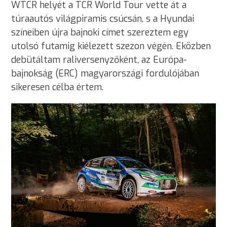
WTCR helyét a TCR World Tour vette át a
túraautós világpiramis csúcsán, s a Hyundai
színeiben újra bajnoki címet szereztem egy
utolsó futamig kiélezett szezon végén. Eközben
debütáltam raliversenyzőként, az Európa-
bajnokság (ERC) magyarországi fordulójában
sikeresen célba értem.